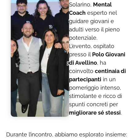
Solarino,
Mental
Coach
esperto nel
guidare giovani e
adulti verso il pieno
potenziale.
L’evento, ospitato
presso il
Polo Giovani
di Avellino
, ha
coinvolto
centinaia di
partecipanti
in un
pomeriggio intenso,
stimolante e ricco di
spunti concreti per
migliorare sé stessi
.
Durante l’incontro, abbiamo esplorato insieme: